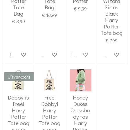
Potter
Tote
Potter
Wizard
Tote
Bag
Sirius
€ 9,99
Bag
Black
€ 18,99
Harry
€ 8,99
Potter
Tote bag
€ 7,99
In winkelwagen
Uitverkocht
In winkelwagen
Uitverkocht
Uitverkocht
Dobby is
Free
Honey
Free!
Dobby!
Dukes
Harry
Harry
Crossbo
Potter
Potter
dy tas
Tote bag
Tote bag
Harry
Potter