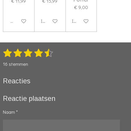
€ 11,99
€ 15,99
€ 9,00
Uitverkocht
In winkelwagen
In winkelwagen
1
2
3
4
5
S
R
t
s
s
s
s
s
a
e
16 stemmen
t
t
t
t
t
t
m
m
i
e
e
e
e
e
Reacties
e
n
r
r
r
r
r
n
g
r
r
r
r
Reactie plaatsen
:
e
e
e
e
4
Naam *
n
n
n
n
.
3