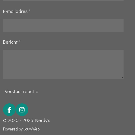
1
E-mailadres *
2
5
s
t
Bericht *
e
r
r
e
n
Verstuur reactie
F
I
a
n
© 2020 - 2026 Nerdy's
c
s
e
t
Powered by
JouwWeb