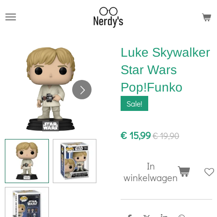
Ga
direct
naar
Luke Skywalker
de
hoofdinhoud
Star Wars
Pop!Funko
Sale!
€ 15,99
€ 19,90
In
winkelwagen