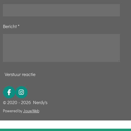
5
s
t
Bericht *
e
r
r
e
n
Verstuur reactie
F
I
a
n
© 2020 - 2026 Nerdy's
c
s
e
t
Powered by
JouwWeb
b
a
o
g
o
r