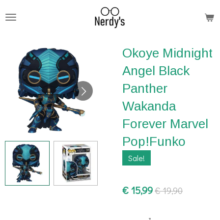
Ga
direct
naar
Okoye Midnight
de
hoofdinhoud
Angel Black
Panther
Wakanda
Forever Marvel
Pop!Funko
Sale!
€ 15,99
€ 19,90