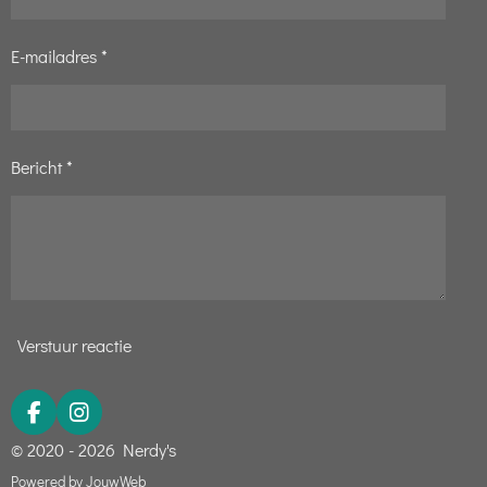
1
E-mailadres *
2
5
s
t
Bericht *
e
r
r
e
n
Verstuur reactie
F
I
a
n
© 2020 - 2026 Nerdy's
c
s
e
t
Powered by
JouwWeb