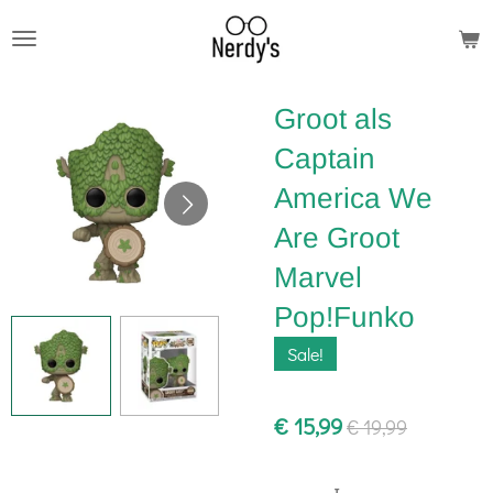
Ga
direct
naar
Groot als
de
hoofdinhoud
Captain
America We
Are Groot
Marvel
Pop!Funko
Sale!
€ 15,99
€ 19,99