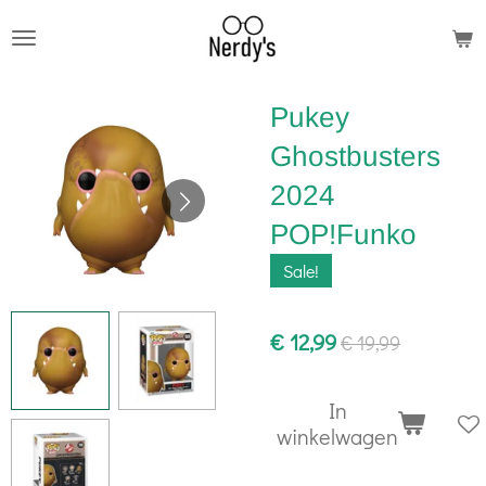
Ga
direct
naar
Pukey
de
hoofdinhoud
Ghostbusters
2024
POP!Funko
Sale!
€ 12,99
€ 19,99
In
winkelwagen