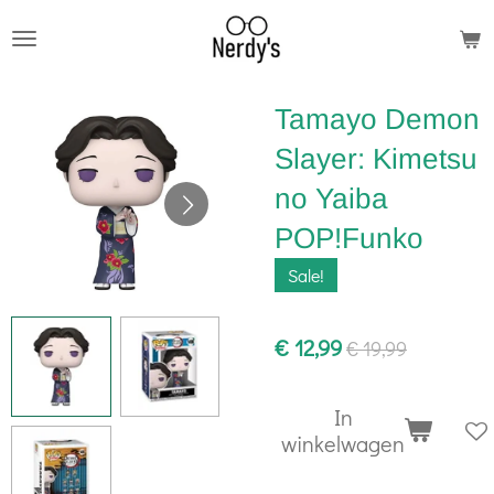
Ga
direct
naar
Tamayo Demon
de
hoofdinhoud
Slayer: Kimetsu
no Yaiba
POP!Funko
Sale!
€ 12,99
€ 19,99
In
winkelwagen