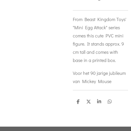
From Beast Kingdom Toys'
"Mini Egg Attack" series
comes this cute PVC mini
figure. It stands approx. 9
cm tall and comes with
base in a printed box.
Voor het 90 jarige jubileum
van Mickey Mouse
D
D
S
D
e
e
h
e
l
e
a
l
e
l
r
e
n
e
n