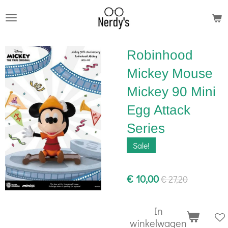
Ga
direct
naar
Robinhood
de
hoofdinhoud
Mickey Mouse
Mickey 90 Mini
Egg Attack
Series
Sale!
€ 10,00
€ 27,20
In
winkelwagen