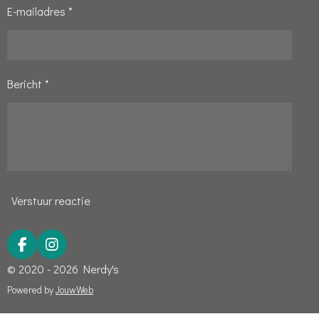
E-mailadres *
2
5
s
t
Bericht *
e
r
r
e
n
Verstuur reactie
F
I
a
n
© 2020 - 2026 Nerdy's
c
s
e
t
Powered by
JouwWeb
b
a
o
g