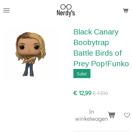
Ga
direct
naar
Black Canary
de
hoofdinhoud
Boobytrap
Battle Birds of
Prey Pop!Funko
Sale!
€ 12,99
€ 17,90
In
winkelwagen