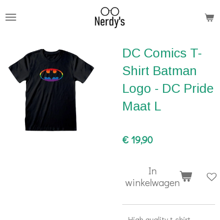
Ga
direct
naar
DC Comics T-
de
hoofdinhoud
Shirt Batman
Logo - DC Pride
Maat L
€ 19,90
In
winkelwagen
- High quality t-shirt