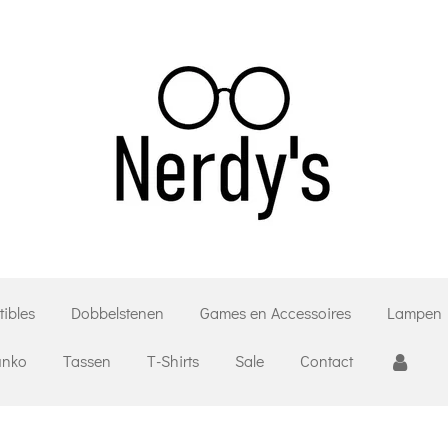
tibles
Dobbelstenen
Games en Accessoires
Lampen
unko
Tassen
T-Shirts
Sale
Contact