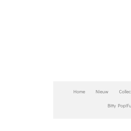
Ga
direct
naar
de
hoofdinhoud
Home
Nieuw
Collec
Bitty Pop!F